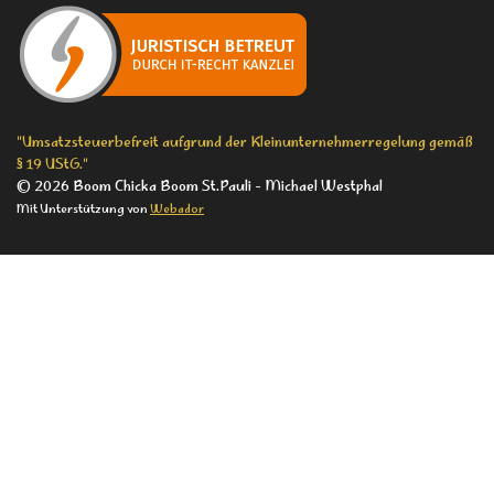
b
a
o
o
g
k
o
r
k
a
m
"Umsatzsteuerbefreit aufgrund der Kleinunternehmerregelung gemäß
§ 19 UStG."
© 2026 Boom Chicka Boom St.Pauli - Michael Westphal
Mit Unterstützung von
Webador