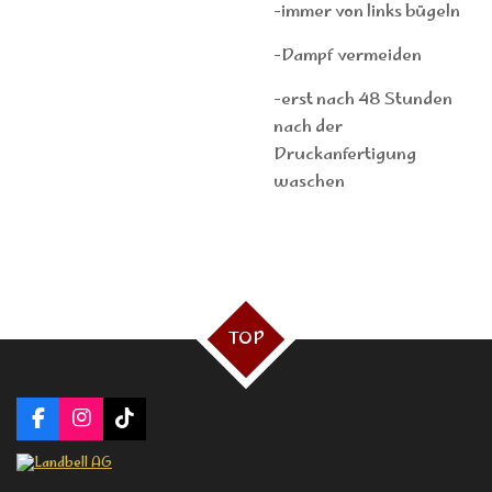
-immer von links bügeln
-Dampf vermeiden
-erst nach 48 Stunden
nach der
Druckanfertigung
waschen
TOP
F
I
T
a
n
i
c
s
k
e
t
T