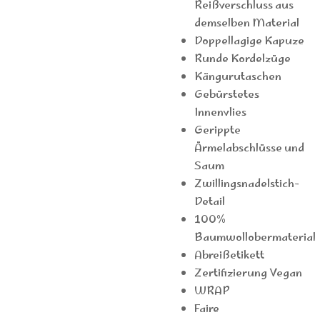
Reißverschluss aus
demselben Material
Doppellagige Kapuze
Runde Kordelzüge
Kängurutaschen
Gebürstetes
Innenvlies
Gerippte
Ärmelabschlüsse und
Saum
Zwillingsnadelstich-
Detail
100%
Baumwollobermaterial
Abreißetikett
Zertifizierung Vegan
WRAP
Faire