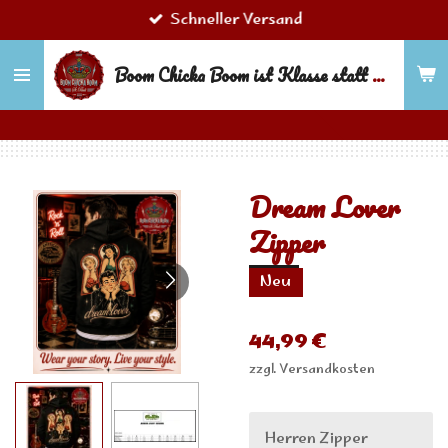
Schneller Versand
Zum
Hauptinhalt
Boom Chicka Boom ist Klasse statt Masse!
springen
Dream Lover
Zipper
Neu
44,99 €
zzgl. Versandkosten
Herren Zipper