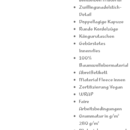
demselben Material
Zwillingsnadelstich-
Detail
Doppellagige Kapuze
Runde Kordelzüge
Kängurutaschen
Gebürstetes
Innenvlies
100%
Baumwollobermaterial
Abreißetikett
Material Fleece innen
Zertifizierung Vegan
WRAP
Faire
Arbeitsbedingungen
Grammatur in g/m²
280 g/m²