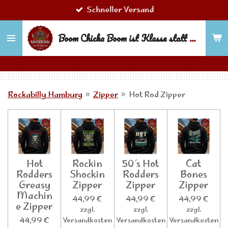
Schneller Versand
Zum
Hauptinhalt
Boom Chicka Boom ist Klasse statt Masse!
springen
Rockabilly Hamburg
»
Zipper
»
Hot Rod Zipper
Hot
Rockin
50´s Hot
Cat
Rodders
Shockin
Rodders
Bones
Greasy
Zipper
Zipper
Zipper
Machin
44,99 €
44,99 €
44,99 €
e Zipper
zzgl.
zzgl.
zzgl.
44,99 €
Versandkosten
Versandkosten
Versandkosten