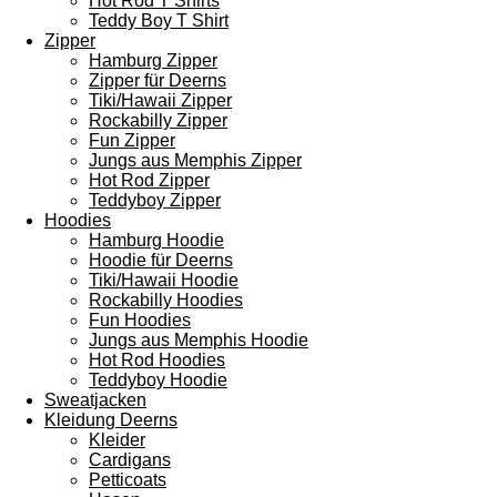
Hot Rod T Shirts
Teddy Boy T Shirt
Zipper
Hamburg Zipper
Zipper für Deerns
Tiki/Hawaii Zipper
Rockabilly Zipper
Fun Zipper
Jungs aus Memphis Zipper
Hot Rod Zipper
Teddyboy Zipper
Hoodies
Hamburg Hoodie
Hoodie für Deerns
Tiki/Hawaii Hoodie
Rockabilly Hoodies
Fun Hoodies
Jungs aus Memphis Hoodie
Hot Rod Hoodies
Teddyboy Hoodie
Sweatjacken
Kleidung Deerns
Kleider
Cardigans
Petticoats