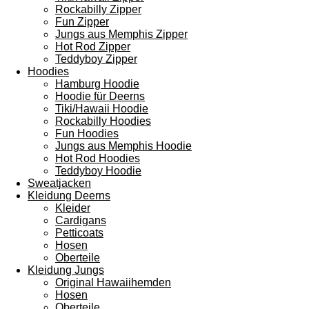
Rockabilly Zipper
Fun Zipper
Jungs aus Memphis Zipper
Hot Rod Zipper
Teddyboy Zipper
Hoodies
Hamburg Hoodie
Hoodie für Deerns
Tiki/Hawaii Hoodie
Rockabilly Hoodies
Fun Hoodies
Jungs aus Memphis Hoodie
Hot Rod Hoodies
Teddyboy Hoodie
Sweatjacken
Kleidung Deerns
Kleider
Cardigans
Petticoats
Hosen
Oberteile
Kleidung Jungs
Original Hawaiihemden
Hosen
Oberteile