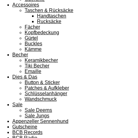
Accessoires
Taschen & Rücksäcke
Handtaschen
Rucksäcke
Fächer
Kopfbedeckung
Gürtel
Buckles
Kämme
Becher
Keramikbecher
Tiki Becher
Emaille
Dies & Das
Button & Sticker
Patches & Aufkleber
Schlüsselanhänger
Wandschmuck
Sale
Sale Deerns
Sale Jungs
Appenzeller Sennenhund
Gutscheine
BCB Records
BCB Radio