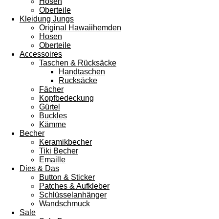
Hosen
Oberteile
Kleidung Jungs
Original Hawaiihemden
Hosen
Oberteile
Accessoires
Taschen & Rücksäcke
Handtaschen
Rucksäcke
Fächer
Kopfbedeckung
Gürtel
Buckles
Kämme
Becher
Keramikbecher
Tiki Becher
Emaille
Dies & Das
Button & Sticker
Patches & Aufkleber
Schlüsselanhänger
Wandschmuck
Sale