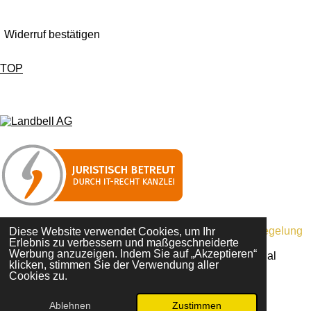
Widerruf bestätigen
TOP
F
I
T
a
n
i
c
s
k
e
t
T
b
a
o
o
g
k
o
r
k
a
m
"Umsatzsteuerbefreit aufgrund der Kleinunternehmerregelung
Diese Website verwendet Cookies, um Ihr
Erlebnis zu verbessern und maßgeschneiderte
gemäß § 19 UStG."
Werbung anzuzeigen. Indem Sie auf „Akzeptieren“
© 2026 Boom Chicka Boom St.Pauli - Michael Westphal
klicken, stimmen Sie der Verwendung aller
Mit Unterstützung von
Webador
Cookies zu.
Ablehnen
Zustimmen
E-Mail