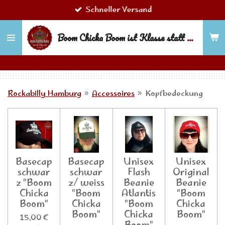
Schneller Versand
Zum
Hauptinhalt
Boom Chicka Boom ist Klasse statt Masse!
springen
Rockabilly Hamburg
»
Accessoires
»
Kopfbedeckung
Basecap
Basecap
Unisex
Unisex
schwar
schwar
Flash
Original
z "Boom
z/ weiss
Beanie
Beanie
Chicka
"Boom
Atlantis
"Boom
Boom"
Chicka
"Boom
Chicka
Boom"
Chicka
Boom"
15,00 €