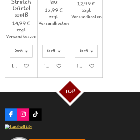
Stretch
lau
12,99 €
Gürtel
12,99 €
zzgl.
weiß
zzgl.
Versandkosten
14,99 €
Versandkosten
zzgl.
Versandkosten
In den Warenkorb
In den Warenkorb
In den Warenkorb
TOP
F
I
T
a
n
i
c
s
k
e
t
T
b
a
o