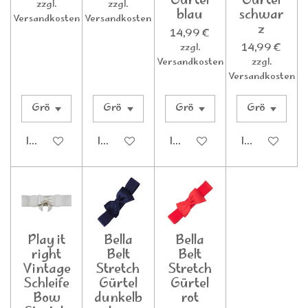
Gürtel
Gürtel
zzgl.
zzgl.
blau
schwar
Versandkosten
Versandkosten
z
14,99 €
14,99 €
zzgl.
Versandkosten
zzgl.
Versandkosten
In den Warenkorb
In den Warenkorb
In den Warenkorb
In den Waren
Play it
Bella
Bella
right
Belt
Belt
Vintage
Stretch
Stretch
Schleife
Gürtel
Gürtel
Bow
dunkelb
rot