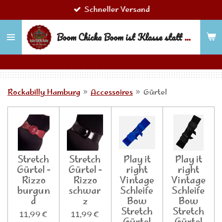
Schneller Versand
Zum
Hauptinhalt
Boom Chicka Boom ist Klasse statt Masse!
springen
Rockabilly Hamburg
»
Accessoires
»
Gürtel
Stretch
Stretch
Play it
Play it
Gürtel -
Gürtel -
right
right
Rizzo
Rizzo
Vintage
Vintage
burgun
schwar
Schleife
Schleife
d
z
Bow
Bow
Stretch
Stretch
11,99 €
11,99 €