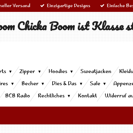
neller Versand
Einzigartige Designs
Einfache Be
om Chicka Boom ist Klasse s
rts
Zipper
Hoodies
Sweatjacken
Kleid
ires
Becher
Dies & Das
Sale
Appenze
BCB Radio
Rechtliches
Kontakt
Widerruf a