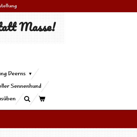
stellung
tatt Masse!
ung Deerns
ller Sennenhund
usüben