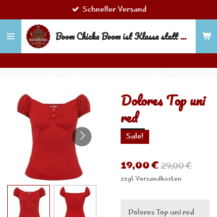
Schneller Versand
Zum
Hauptinhalt
Boom Chicka Boom ist Klasse statt Masse!
springen
Dolores Top uni
red
Sale!
19,00 €
29,00 €
zzgl. Versandkosten
Dolores Top uni red