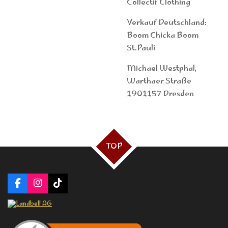
Collectif Clothing
Verkauf Deutschland:
Boom Chicka Boom
St.Pauli
Michael Westphal,
Warthaer Straße
1901157 Dresden
TOP
F
I
T
a
n
i
c
s
k
e
t
T
b
a
o