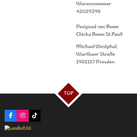
Warennummer
42029298
Designed von Boom
Chicka Boom St.Pauli
Michael Westphal,
Warthaer Straße
1901157 Dresden
TOP
F
I
T
a
n
i
c
s
k
e
t
T