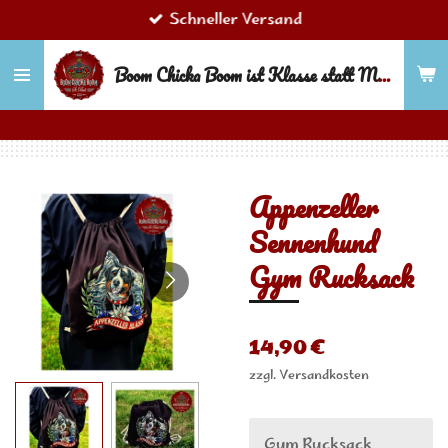
Schneller Versand
Zum
Hauptinhalt
Boom Chicka Boom ist Klasse statt Masse!
springen
Appenzeller
Sennenhund
Gym Rucksack
14,90 €
zzgl. Versandkosten
Gym Rucksack