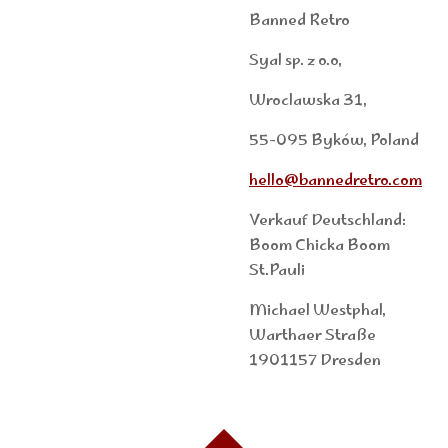
Banned Retro
Syal sp. z o.o,
Wroclawska 31,
55-095 Byk
ó
w,
Poland
hello@bannedretro.com
Verkauf Deutschland:
Boom Chicka Boom
St.Pauli
Michael Westphal,
Warthaer Straße
1901157 Dresden