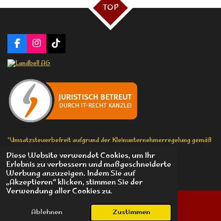
TOP
F
I
T
a
n
i
c
s
k
e
t
T
b
a
o
o
g
k
o
r
k
a
m
"Umsatzsteuerbefreit aufgrund der Kleinunternehmerregelung gemäß
§ 19 UStG."
Diese Website verwendet Cookies, um Ihr
© 2026 Boom Chicka Boom St.Pauli - Michael Westphal
Erlebnis zu verbessern und maßgeschneiderte
Mit Unterstützung von
Webador
Werbung anzuzeigen. Indem Sie auf
„Akzeptieren“ klicken, stimmen Sie der
Verwendung aller Cookies zu.
Ablehnen
Zustimmen
E-Mail