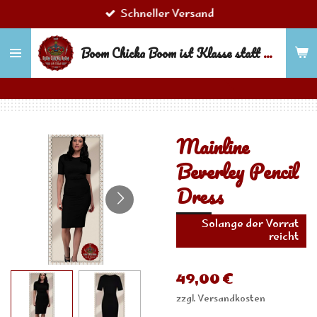
Schneller Versand
Zum
Hauptinhalt
Boom Chicka Boom ist Klasse statt Masse!
springen
Mainline
Beverley Pencil
Dress
Solange der Vorrat
reicht
49,00 €
zzgl. Versandkosten