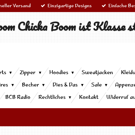
neller Versand
Einzigartige Designs
Einfache Be
om Chicka Boom ist Klasse s
rts
Zipper
Hoodies
Sweatjacken
Kleid
ires
Becher
Dies & Das
Sale
Appenze
BCB Radio
Rechtliches
Kontakt
Widerruf a