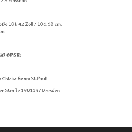
 2% Elasthan
ße 10): 42 Zoll / 106,68 cm,
 cm
äß GPSR:
 Chicka Boom St.Pauli
er Straße 1901157 Dresden