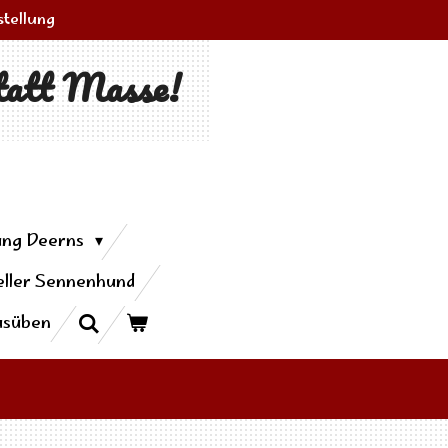
stellung
tatt Masse!
ung Deerns
ller Sennenhund
usüben