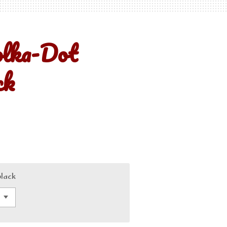
olka-Dot
ck
black