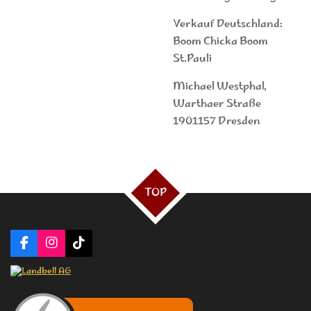
Verkauf Deutschland:
Boom Chicka Boom
St.Pauli
Michael Westphal,
Warthaer Straße
1901157 Dresden
TOP
F
I
T
a
n
i
c
s
k
e
t
T
b
a
o
o
g
k