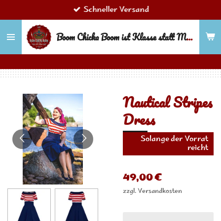
Schneller Versand
Zum
Hauptinhalt
Boom Chicka Boom ist Klasse statt Masse!
springen
Nautical Stripes
Dress
Solange der Vorrat
reicht
49,00 €
zzgl. Versandkosten