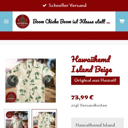
Schneller Versand
Zum
Hauptinhalt
Boom Chicka Boom ist Klasse statt Masse!
springen
Hawaiihemd
Island Beige
Original aus Hawaii!
73,99 €
zzgl. Versandkosten
Hawaiihemd Island