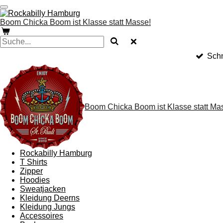
Zum
Hauptinhalt
Boom Chicka Boom ist Klasse statt Masse!
springen
Schn
Boom Chicka Boom ist Klasse statt Ma
Rockabilly Hamburg
T Shirts
Zipper
Hoodies
Sweatjacken
Kleidung Deerns
Kleidung Jungs
Accessoires