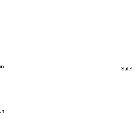
un
Sale!
un