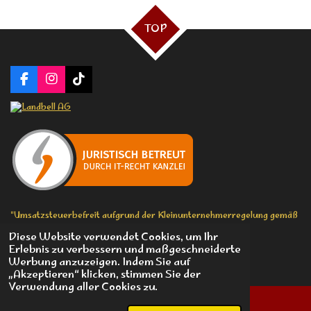
TOP
F
I
T
a
n
i
c
s
k
e
t
T
b
a
o
o
g
k
o
r
k
a
m
"Umsatzsteuerbefreit aufgrund der Kleinunternehmerregelung gemäß
§ 19 UStG."
Diese Website verwendet Cookies, um Ihr
© 2026 Boom Chicka Boom St.Pauli - Michael Westphal
Erlebnis zu verbessern und maßgeschneiderte
Mit Unterstützung von
Webador
Werbung anzuzeigen. Indem Sie auf
„Akzeptieren“ klicken, stimmen Sie der
Verwendung aller Cookies zu.