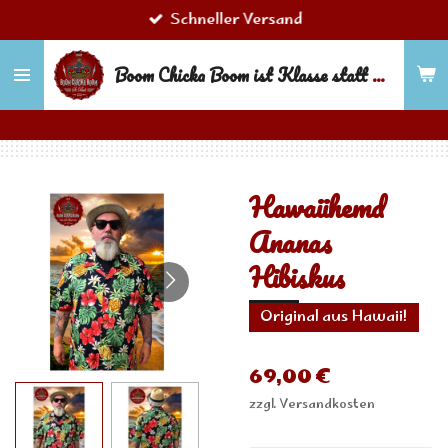
Schneller Versand
Zum
Hauptinhalt
Boom Chicka Boom ist Klasse statt Masse!
springen
Hawaiihemd
Ananas
Hibiskus
Original aus Hawaii!
69,00 €
zzgl. Versandkosten