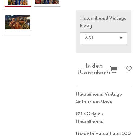
Hawaiihemd Vintage
Navy
In den
Warenkorb
Hawaiihemd Vintage
Anthurium Navy
KY‘s Original
Hawaiihemd
Made in Hawaii, aus 100