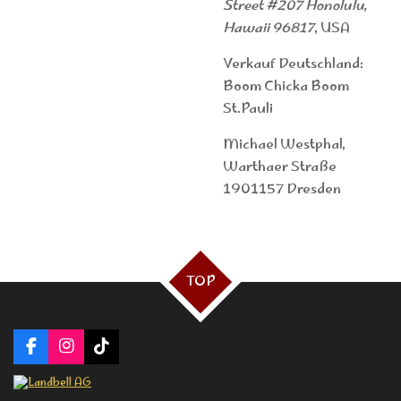
Street #207 Honolulu,
Hawaii 96817
, USA
Verkauf Deutschland:
Boom Chicka Boom
St.Pauli
Michael Westphal,
Warthaer Straße
1901157 Dresden
TOP
F
I
T
a
n
i
c
s
k