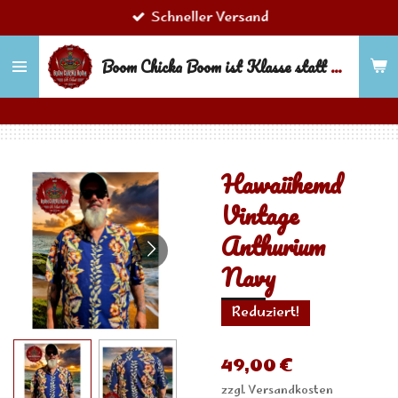
Schneller Versand
Zum
Hauptinhalt
Boom Chicka Boom ist Klasse statt Masse!
springen
Hawaiihemd
Vintage
Anthurium
Navy
Reduziert!
49,00 €
zzgl. Versandkosten