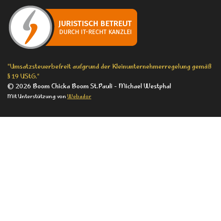
e
t
T
b
a
o
o
g
k
o
r
k
a
m
"Umsatzsteuerbefreit aufgrund der Kleinunternehmerregelung gemäß
§ 19 UStG."
© 2026 Boom Chicka Boom St.Pauli - Michael Westphal
Mit Unterstützung von
Webador