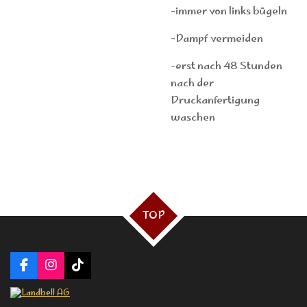
-immer von links bügeln
-Dampf vermeiden
-erst nach 48 Stunden
nach der
Druckanfertigung
waschen
TOP
F
I
T
a
n
i
c
s
k