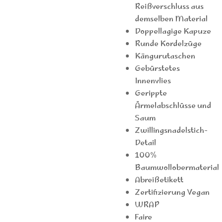
Reißverschluss aus
demselben Material
Doppellagige Kapuze
Runde Kordelzüge
Kängurutaschen
Gebürstetes
Innenvlies
Gerippte
Ärmelabschlüsse und
Saum
Zwillingsnadelstich-
Detail
100%
Baumwollobermaterial
Abreißetikett
Zertifizierung Vegan
WRAP
Faire