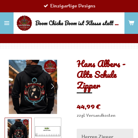
Einzigartige Designs
Zum
Hauptinhalt
Boom Chicka Boom ist Klasse statt Masse!
springen
Hans Albers -
Alte Schule
Zipper
44,99 €
zzgl. Versandkosten
Herren Zipper