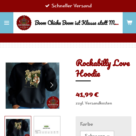
Schneller Versand
Zum
Hauptinhalt
Boom Chicka Boom ist Klasse statt Masse!
springen
Rockabilly Love
Hoodie
41,99 €
zzgl. Versandkosten
Farbe