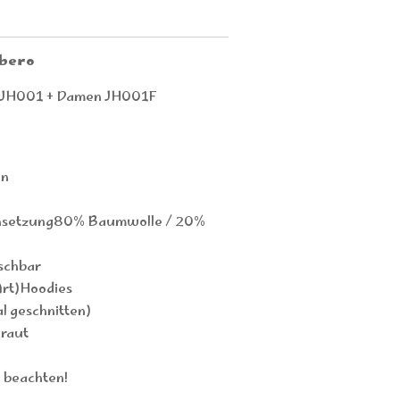
rbero
en JH001 + Damen JH001F
en
nsetzung80% Baumwolle / 20%
schbar
Art)Hoodies
l geschnitten)
raut
o beachten!