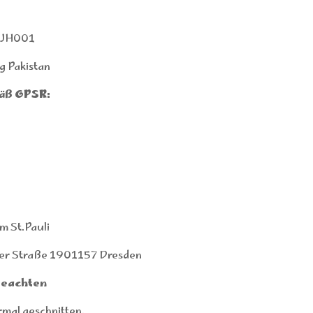
rJH001
g Pakistan
äß GPSR:
 St.Pauli
er Straße 1901157 Dresden
beachten
rmal geschnitten.