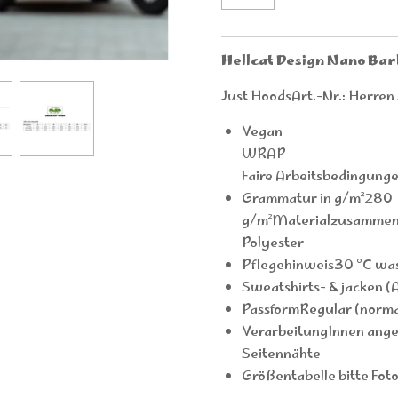
Hellcat Design Nano Ba
Just HoodsArt.-Nr.: Herr
Vegan
WRAP
Faire Arbeitsbedingung
Grammatur in g/m²280
g/m²Materialzusamme
Polyester
Pflegehinweis30 °C wa
Sweatshirts- & jacken (
PassformRegular (norma
VerarbeitungInnen ange
Seitennähte
Größentabelle bitte Fot