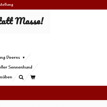
stellung
tatt Masse!
ung Deerns
ller Sennenhund
usüben