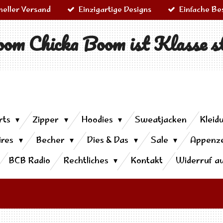
neller Versand
Einzigartige Designs
Einfache Be
om Chicka Boom ist Klasse s
rts
Zipper
Hoodies
Sweatjacken
Kleid
ires
Becher
Dies & Das
Sale
Appenze
BCB Radio
Rechtliches
Kontakt
Widerruf a