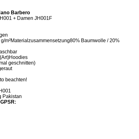
Nano Barbero
n JH001 + Damen JH001F
ngen
0 g/m²Materialzusammensetzung80% Baumwolle / 20%
aschbar
 (Art)Hoodies
mal geschnitten)
geraut
oto beachten!
JH001
 Pakistan
ß GPSR: