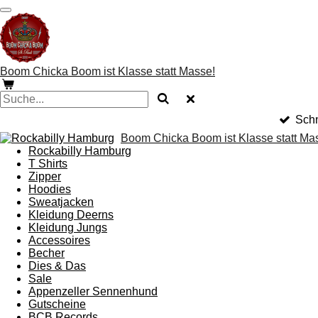
Zum
Hauptinhalt
springen
Boom Chicka Boom ist Klasse statt Masse!
Schn
Boom Chicka Boom ist Klasse statt Ma
Rockabilly Hamburg
T Shirts
Zipper
Hoodies
Sweatjacken
Kleidung Deerns
Kleidung Jungs
Accessoires
Becher
Dies & Das
Sale
Appenzeller Sennenhund
Gutscheine
BCB Records