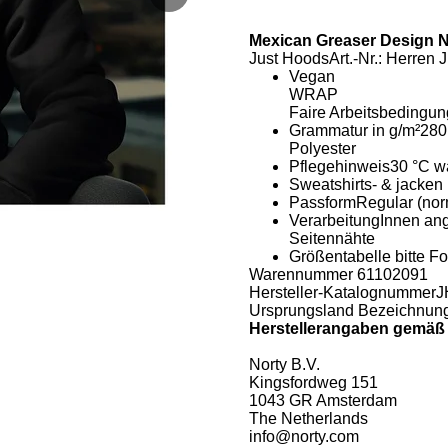
Mexican Greaser Design 
Just HoodsArt.-Nr.: Herre
Vegan
WRAP
Faire Arbeitsbedingu
Grammatur in g/m²28
Polyester
Pflegehinweis30 °C w
Sweatshirts- & jacken
PassformRegular (nor
VerarbeitungInnen an
Seitennähte
Größentabelle bitte F
Warennummer 61102091
Hersteller-Katalognummer
Ursprungsland Bezeichnung
Herstellerangaben gemä
Norty B.V.
Kingsfordweg 151
1043 GR Amsterdam
The Netherlands
info@norty.com