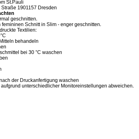
m St.Pauli
r Straße 1901157 Dresden
achten
rmal geschnitten.
femininen Schnitt in Slim - enger geschnitten.
ruckte Textilien:
0°C
Mitteln behandeln
hen
schmittel bei 30 °C waschen
eben
n
 nach der Druckanfertigung waschen
 aufgrund unterschiedlicher Monitoreinstellungen abweichen.