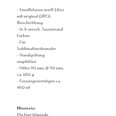
- Emailletasse weiß 18oz
mit original ORCA
Beschichtung
- In 3 versch. Tassenrand
Farben
- Für
Sublimationstransfer
- Handspülung
empfohlen
- Höhe 90 mm, Ø 90 mm,
ca. 180 g
- Fassungsvermögen ca.
450 ml
Hinweis:
Die hier folgende