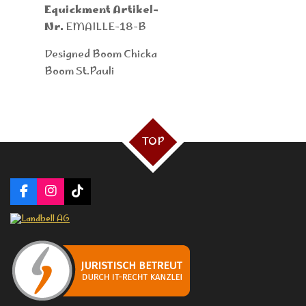
Equickment Artikel-
Nr.
EMAILLE-18-B
Designed Boom Chicka
Boom St.Pauli
TOP
F
I
T
a
n
i
c
s
k
e
t
T
b
a
o
o
g
k
o
r
k
a
m