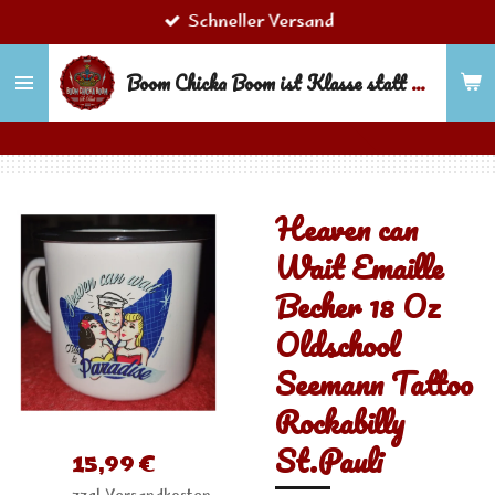
Schneller Versand
Zum
Hauptinhalt
Boom Chicka Boom ist Klasse statt Masse!
springen
Heaven can
Wait Emaille
Becher 18 Oz
Oldschool
Seemann Tattoo
Rockabilly
St.Pauli
15,99 €