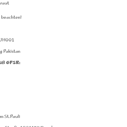
raut
o beachten!
rJH001
g Pakistan
äß GPSR:
 St.Pauli