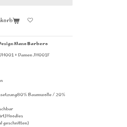
nkorb
Design Nano Barbero
en JH001 + Damen JH001F
en
nsetzung80% Baumwolle / 20%
schbar
Art)Hoodies
l geschnitten)