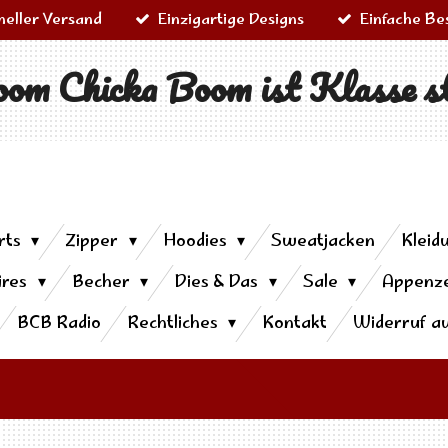
neller Versand
Einzigartige Designs
Einfache Be
om Chicka Boom ist Klasse s
rts
Zipper
Hoodies
Sweatjacken
Kleid
ires
Becher
Dies & Das
Sale
Appenze
BCB Radio
Rechtliches
Kontakt
Widerruf a