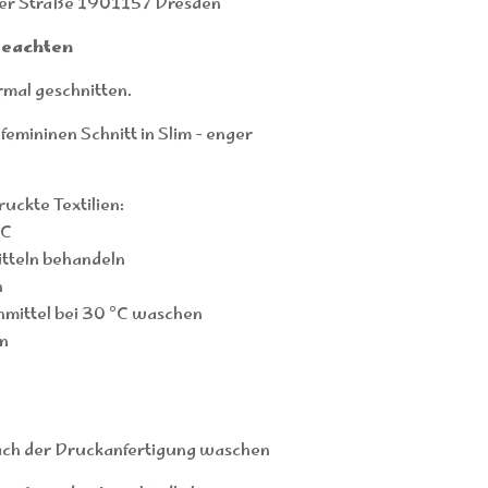
er Straße 1901157 Dresden
beachten
rmal geschnitten.
femininen Schnitt in Slim - enger
uckte Textilien:
°C
tteln behandeln
n
hmittel bei 30 °C waschen
n
ach der Druckanfertigung waschen