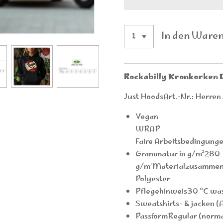
In den Ware
Rockabilly Kronkorken 
Just HoodsArt.-Nr.: Herr
Vegan
WRAP
Faire Arbeitsbedingung
Grammatur in g/m²280
g/m²Materialzusamme
Polyester
Pflegehinweis30 °C wa
Sweatshirts- & jacken (
PassformRegular (norma