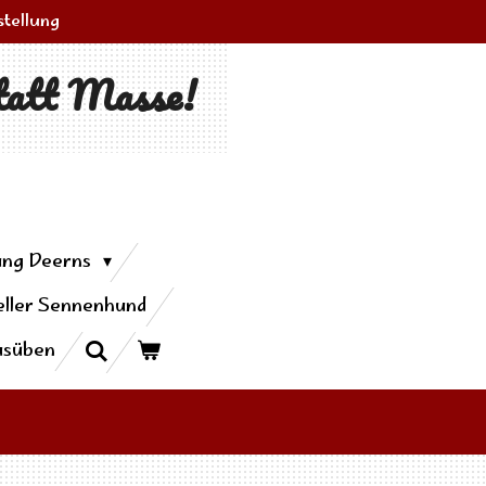
stellung
tatt Masse!
ung Deerns
ller Sennenhund
usüben