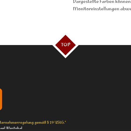
Dargestellte Farben können
Monitoreinstellungen abwe
TOP
nternehmerregelung gemäß § 19 UStG."
ael Westphal