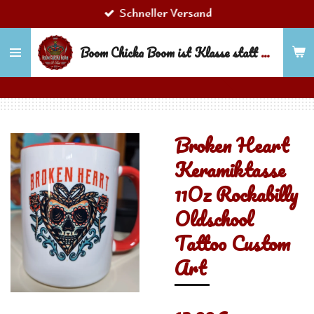
Schneller Versand
Zum
Hauptinhalt
Boom Chicka Boom ist Klasse statt Masse!
springen
Broken Heart
Keramiktasse
11Oz Rockabilly
Oldschool
Tattoo Custom
Art