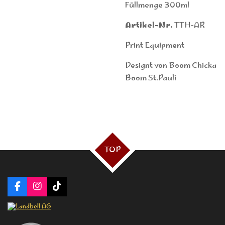
Füllmenge 300ml
Artikel-Nr.
TTH-AR
Print Equipment
Designt von Boom Chicka
Boom St.Pauli
TOP
F
I
T
a
n
i
c
s
k
e
t
T