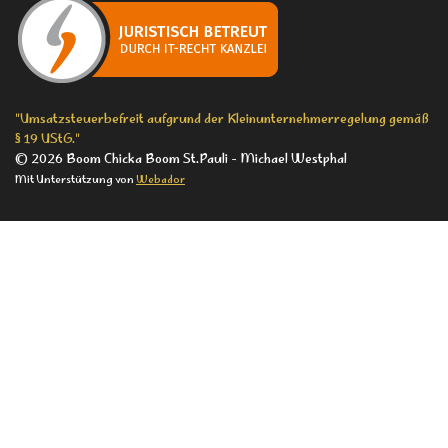
b
a
o
o
g
k
o
r
k
a
m
"Umsatzsteuerbefreit aufgrund der Kleinunternehmerregelung gemäß
§ 19 UStG."
© 2026 Boom Chicka Boom St.Pauli - Michael Westphal
Mit Unterstützung von
Webador