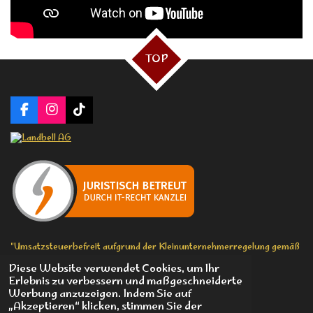
TOP
F
I
T
a
n
i
c
s
k
e
t
T
b
a
o
o
g
k
o
r
k
a
m
"Umsatzsteuerbefreit aufgrund der Kleinunternehmerregelung gemäß
§ 19 UStG."
Diese Website verwendet Cookies, um Ihr
© 2026 Boom Chicka Boom St.Pauli - Michael Westphal
Erlebnis zu verbessern und maßgeschneiderte
Mit Unterstützung von
Webador
Werbung anzuzeigen. Indem Sie auf
„Akzeptieren“ klicken, stimmen Sie der