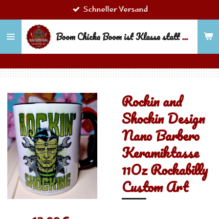
Schneller Versand
Zum
Hauptinhalt
Boom Chicka Boom ist Klasse statt Masse!
springen
Rockin and
Shockin Design
Nano Barbero
Keramiktasse
11Oz Rockabilly
Custom Art