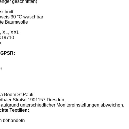
enger geschnitten)
schnitt
weis 30 °C waschbar
te Baumwolle
, XL, XXL
 ST9710
h
ß GPSR:
9
a Boom St.Pauli
rthaer Straße 1901157 Dresden
 aufgrund unterschiedlicher Monitoreinstellungen abweichen.
kte Textilien:
ln behandeln