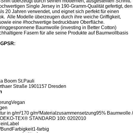
irt überzeugt durch seinen modernen, ausgestellten Schnitt.
chwertigen Single Jersey in 190-Gramm-Qualität gefertigt, den
ls 20 Jahren verwendet, und eignet sich perfekt für einen
. Alle Modelle überzeugen durch ihre weiche Griffigkeit,
 sowie eine #hochwertige bedruckbare Oberfläche.
ringgesponnene Baumwolle (investing in Better Cotton)
haltigere Fasern für alle seine Produkte auf Baumwollbasis
ß GPSR:
a Boom St.Pauli
rthaer Straße 1901157 Dresden
n
zierungVegan
ngen
ur in g/m²170 g/m²Materialzusammensetzung95% Baumwolle /
exOEKO-TEX® STANDARD 100: 0202010
NeinLabel
BundFarbigkeit1-farbig