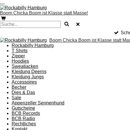
Zum
Hauptinhalt
Boom Chicka Boom ist Klasse statt Masse!
springen
Schn
Boom Chicka Boom ist Klasse statt Ma
Rockabilly Hamburg
T Shirts
Zipper
Hoodies
Sweatjacken
Kleidung Deerns
Kleidung Jungs
Accessoires
Becher
Dies & Das
Sale
Appenzeller Sennenhund
Gutscheine
BCB Records
BCB Radio
Rechtliches
Kontakt