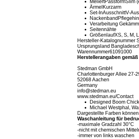
MeliertPassformSlim (
ÄrmelKurzarm
Set-InAusschnittV-Aus
NackenbandPflegehin
Verarbeitung Gekämm
Seitennähte
GrößenlaufXS, S, M, L
Hersteller-Katalognummer
Ursprungsland Bangladesc
Warennummer61091000
Herstellerangaben gemä
Stedman GmbH
Charlottenburger Allee 27-2
52068 Aachen
Germany
info@stedman.eu
www.stedman.eu/Contact
Designed Boom Chick
Michael Westphal, Wa
Dargestellte Farben können
Waschanleitung für bedruc
-maximale Gradzahl 30°C
-nicht mit chemischen Mitte
-immer von links waschen