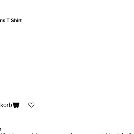
ams T Shirt
nkorb
n