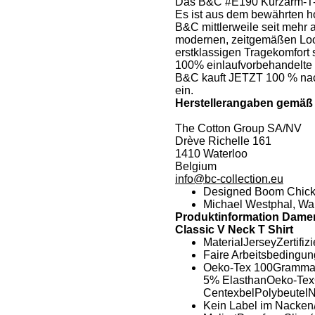
Das B&C #E190 Kurzarm-T-Sh
Es ist aus dem bewährten ho
B&C mittlerweile seit mehr a
modernen, zeitgemäßen Look
erstklassigen Tragekomfort
100% einlaufvorbehandelte 
B&C kauft JETZT 100 % nach
ein.
Herstellerangaben gemä
The Cotton Group SA/NV
Drève Richelle 161
1410 Waterloo
Belgium
info@bc-collection.eu
Designed Boom Chick
Michael Westphal, Wa
Produktinformation Dame
Classic V Neck T Shirt
MaterialJerseyZertifi
Faire Arbeitsbedingu
Oeko-Tex 100Grammat
5% ElasthanOeko-T
CentexbelPolybeutel
Kein Label im Nacken/