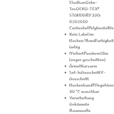
ElasthanOeko-
TexOEKO-TEX®
STANDARD 100:
0202010
CentexbelPolybeutelNe
Kein Label im
Nacken/BundFarbigkeit
farbig
MeliertPassformSlim
(enger geschnitten)
ÄrmelKurzarm
Set-InAusschnittV-
Ausschnitt
NackenbandPflegehinw
30 °C waschbar
Verarbeitung
Gekämmte
Baumwolle