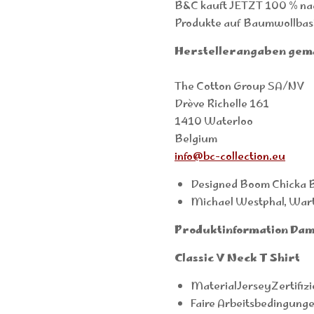
B&C kauft JETZT 100 % nach
Produkte auf Baumwollbasi
Herstellerangaben gem
The Cotton Group SA/NV
Drève Richelle 161
1410 Waterloo
Belgium
info@bc-collection.eu
Designed Boom Chicka B
Michael Westphal, War
Produktinformation Da
Classic V Neck T Shirt
MaterialJerseyZertifiz
Faire Arbeitsbedingung