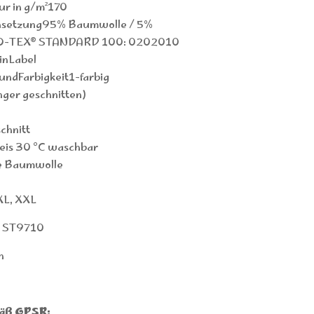
r in g/m²170
setzung95% Baumwolle / 5%
O-TEX® STANDARD 100: 0202010
inLabel
undFarbigkeit1-farbig
ger geschnitten)
chnitt
is 30 °C waschbar
e Baumwolle
XL, XXL
r ST9710
h
äß GPSR: