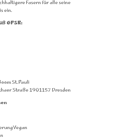
haltigere Fasern für alle seine
s ein.
äß GPSR:
oom St.Pauli
thaer Straße 1901157 Dresden
men
ierungVegan
en