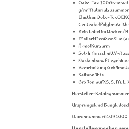
Oeko-Tex 100Grammatu
g/m²Materialzusammen
ElasthanOeko-TexOEK
CentexbelPolybeutelNe
Kein Label im Nacken/B
MeliertPassformSlim (en
ÄrmelKurzarm
Set-InAusschnittV-Auss
NackenbandPflegehinwe
Verarbeitung Gekämmt
Seitennähte
GrößenlaufXS, S, M, L, 
Hersteller-Katalognumme
Ursprungsland Bangladesc
Warennummer61091000
Herstellerangaben gem