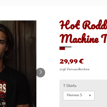
Hot Rodde
Machine T
29,99 €
zzgl. Versandkosten
T Shirts