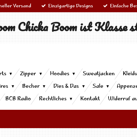
neller Versand
Einzigartige Designs
Einfache Be
om Chicka Boom ist Klasse s
rts
Zipper
Hoodies
Sweatjacken
Kleid
ires
Becher
Dies & Das
Sale
Appenze
BCB Radio
Rechtliches
Kontakt
Widerruf a