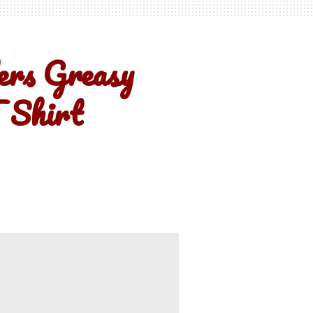
rs Greasy
 Shirt