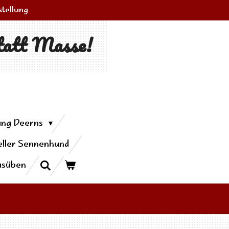
stellung
tatt Masse!
ung Deerns
ller Sennenhund
usüben