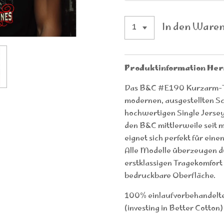
In den Ware
Produktinformation He
Das B&C #E190 Kurzarm-T-
modernen, ausgestellten Sc
hochwertigen Single Jersey
den B&C mittlerweile seit 
eignet sich perfekt für ei
Alle Modelle überzeugen dur
erstklassigen Tragekomfor
bedruckbare Oberfläche.
100% einlaufvorbehandelt
(investing in Better Cotton)