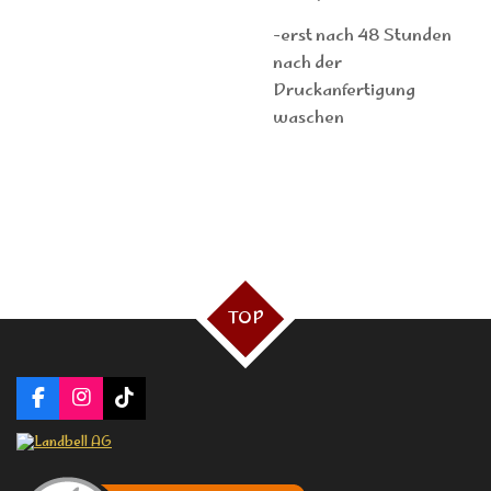
-erst nach 48 Stunden
nach der
Druckanfertigung
waschen
TOP
F
I
T
a
n
i
c
s
k
e
t
T
b
a
o