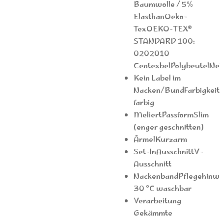
Baumwolle / 5%
ElasthanOeko-
TexOEKO-TEX®
STANDARD 100:
0202010
CentexbelPolybeutelNe
Kein Label im
Nacken/BundFarbigkeit
farbig
MeliertPassformSlim
(enger geschnitten)
ÄrmelKurzarm
Set-InAusschnittV-
Ausschnitt
NackenbandPflegehinw
30 °C waschbar
Verarbeitung
Gekämmte