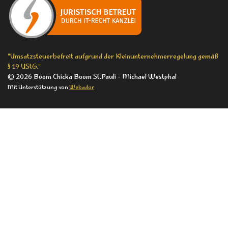
o
g
k
o
r
k
a
m
"Umsatzsteuerbefreit aufgrund der Kleinunternehmerregelung gemäß
§ 19 UStG."
© 2026 Boom Chicka Boom St.Pauli - Michael Westphal
Mit Unterstützung von
Webador