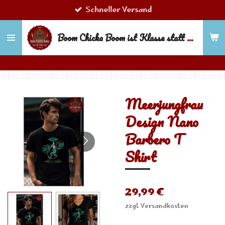
Schneller Versand
Zum
Hauptinhalt
Boom Chicka Boom ist Klasse statt Masse!
springen
Meerjungfrau
Design Nano
Barbero T
Shirt
29,99 €
zzgl. Versandkosten