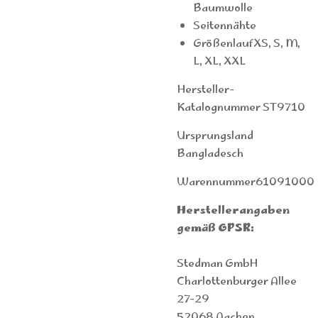
Baumwolle
Seitennähte
GrößenlaufXS, S, M,
L, XL, XXL
Hersteller-
Katalognummer ST9710
Ursprungsland
Bangladesch
Warennummer61091000
Herstellerangaben
gemäß GPSR:
Stedman GmbH
Charlottenburger Allee
27-29
52068 Aachen