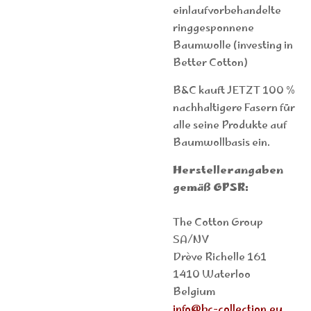
einlaufvorbehandelte
ringgesponnene
Baumwolle (investing in
Better Cotton)
B&C kauft JETZT 100 %
nachhaltigere Fasern für
alle seine Produkte auf
Baumwollbasis ein.
Herstellerangaben
gemäß GPSR:
The Cotton Group
SA/NV
Drève Richelle 161
1410 Waterloo
Belgium
info@bc-collection.eu